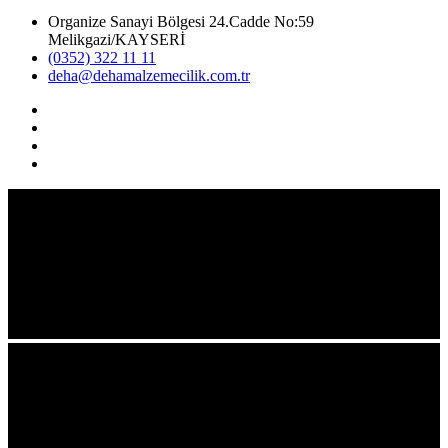
Organize Sanayi Bölgesi 24.Cadde No:59
Melikgazi/KAYSERİ
(0352) 322 11 11
deha@dehamalzemecilik.com.tr