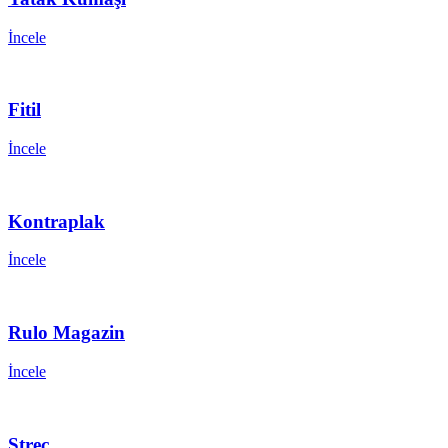
İncele
Fitil
İncele
Kontraplak
İncele
Rulo Magazin
İncele
Streç