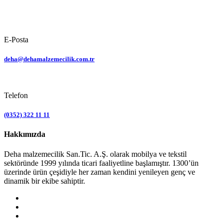
E-Posta
deha@dehamalzemecilik.com.tr
Telefon
(0352) 322 11 11
Hakkımızda
Deha malzemecilik San.Tic. A.Ş. olarak mobilya ve tekstil
sektöründe 1999 yılında ticari faaliyetline başlamıştır. 1300’ün
üzerinde ürün çeşidiyle her zaman kendini yenileyen genç ve
dinamik bir ekibe sahiptir.