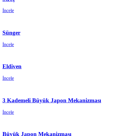
İncele
Sünger
İncele
Eldiven
İncele
3 Kademeli Büyük Japon Mekanizması
İncele
Büyük Japon Mekanizması