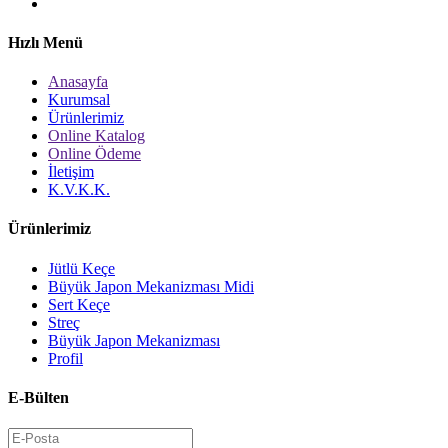
Hızlı Menü
Anasayfa
Kurumsal
Ürünlerimiz
Online Katalog
Online Ödeme
İletişim
K.V.K.K.
Ürünlerimiz
Jütlü Keçe
Büyük Japon Mekanizması Midi
Sert Keçe
Streç
Büyük Japon Mekanizması
Profil
E-Bülten